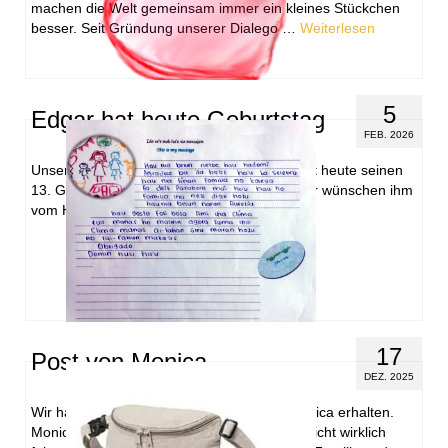
machen die Welt gemeinsam immer ein kleines Stückchen
besser. Seit Gründung unserer Dialego …
Weiterlesen
5
Edgar hat heute Geburtstag
FEB. 2026
Unser Patenkind Edgar aus El Salvador feiert heute seinen
13. Geburtstag. Herzlichen Glückwunsch. Wir wünschen ihm
vom Herzen alles Gute.
17
Post von Monica
DEZ. 2025
Wir haben erneut einen netten Brief von Monica erhalten.
Monica schreibt, dass sie ihren Geburtstag nicht wirklich