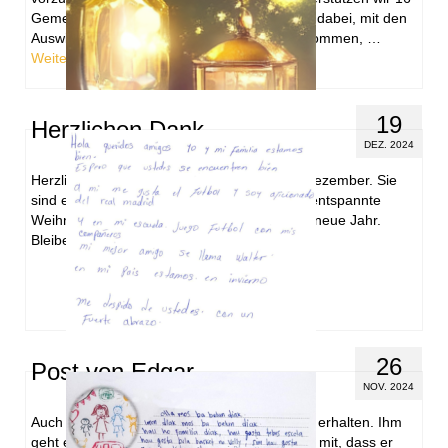
Gemeinden in der entlegenen Region Bokeo dabei, mit den
Auswirkungen des Klimawandels zurechtzukommen, …
Weiterlesen
19
Herzlichen Dank
DEZ. 2024
Herzlichen Dank für die vielen Spenden im Dezember. Sie
sind einfach großartig. Wir wünschen Ihnen entspannte
Weihnachtstage und einen guten Rutsch ins neue Jahr.
Bleiben Sie gesund.
26
Post von Edgar
NOV. 2024
Auch von Edgar haben wir einen neuen Brief erhalten. Ihm
geht es sehr gut. In seinem Brief teilte er uns mit, dass er