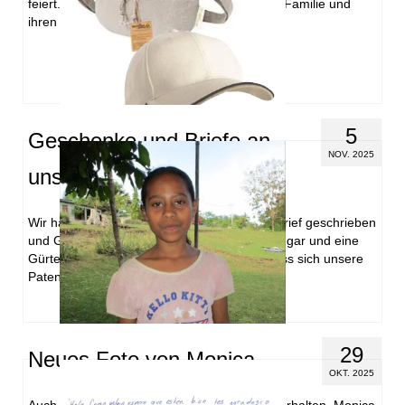
feiert. Sie bekommt Glückwünsche von ihrer Familie und
ihren Freunden. Ihr und ihrer …
Weiterlesen
5
Geschenke und Briefe an
NOV. 2025
unsere Patenkinder
Wir haben Edgar und Monica jeweils einen Brief geschrieben
und Geschenke zugeschickt. Eine Cap für Edgar und eine
Gürteltasche für Monica. Wir hoffen sehr, dass sich unsere
Patenkinder freuen werden.
29
Neues Foto von Monica
OKT. 2025
Auch von Monica haben wir ein neues Foto erhalten. Monica