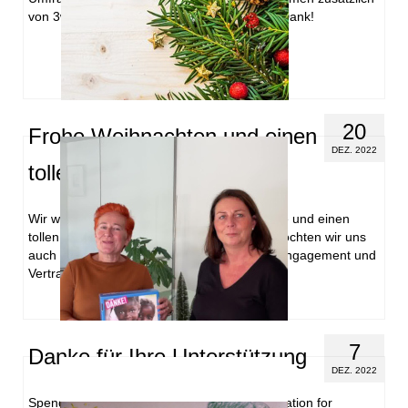
von 3win Maschinenbau GmbH. Herzlichen Dank!
20
Frohe Weihnachten und einen
DEZ. 2022
tollen Start ins neue Jahr
Wir wünschen Ihnen wunderschöne Festtage und einen
tollen Start ins neue Jahr. An dieser Stelle möchten wir uns
auch für die vielen Spenden bedanken. Ihr Engagement und
Vertrauen bedeutet uns …
Weiterlesen
7
Danke für Ihre Unterstützung
DEZ. 2022
Spenden auch Sie für unsere Dialego Foundation for