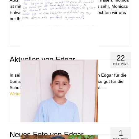
ist mittlerweile 11 Jahre alt und wir freuen uns sehr, Monicas
Entwicklung mitzuerleben. Darüber hinaus möchten wir uns
bei Ihnen …
Weiterlesen
22
Aktuelles von Edgar
OKT. 2025
In seinem aktuellen Brief an uns, bedankt sich Edgar für die
Buntstifte, die wir ihm schenkten. Er kann diese gut für die
Schule gebrauchen, schreibt er. Er ist sehr gut …
Weiterlesen
1
Neues Foto von Edgar