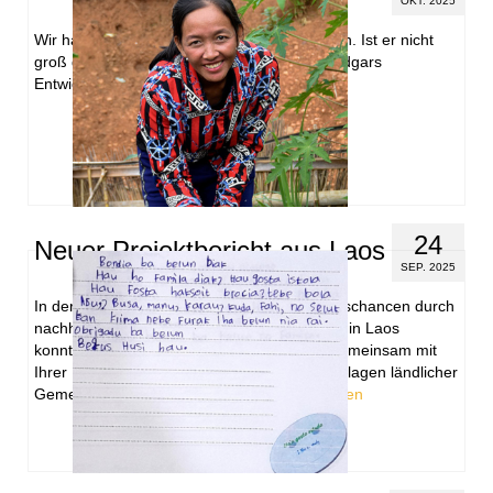
OKT. 2025
Wir haben ein neues Foto von Edgar erhalten. Ist er nicht
groß geworden? Wie schön es doch ist an Edgars
Entwicklung teilzuhaben.
24
Neuer Projektbericht aus Laos
SEP. 2025
In der aktuellen Phase des Projekts „Zukunftschancen durch
nachhaltige Landwirtschaft und Klimaschutz“ in Laos
konnten wir wichtige Fortschritte erzielen. Gemeinsam mit
Ihrer Unterstützung wurden die Lebensgrundlagen ländlicher
Gemeinden nachhaltig gestärkt. …
Weiterlesen