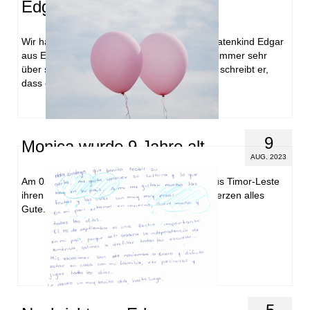
Edgar
Wir haben wieder einen Brief von unserem Patenkind Edgar
aus El Salvador erhalten und haben uns wie immer sehr
über seine Nachricht gefreut. In seinem Brief schreibt er,
dass es …
Weiterlesen
9
Monica wurde 9 Jahre alt
AUG. 2023
Am 02.08. feierte unser Patenkind Monica aus Timor-Leste
ihren 9. Geburtstag. Wir wünschen Ihr von Herzen alles
Gute.