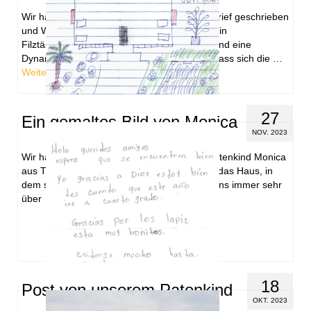
Wir haben Monica und Edgar jeweils einen Brief geschrieben
und Weihnachtgeschenke schicken lassen. Ein
Filztäschchen zum Selbstnähen für Monica und eine
Dynamo-Lampe für Edgar. Wir hoffen sehr, dass sich die …
Weiterlesen
27
Ein gemaltes Bild von Monica
NOV. 2023
Wir haben ein gemaltes Bild von unserem Patenkind Monica
aus Timor-Leste erhalten. Monica malte uns das Haus, in
dem sie mit ihrer Familie wohnt. Wir freuen uns immer sehr
über …
Weiterlesen
18
Post von unserem Patenkind
OKT. 2023