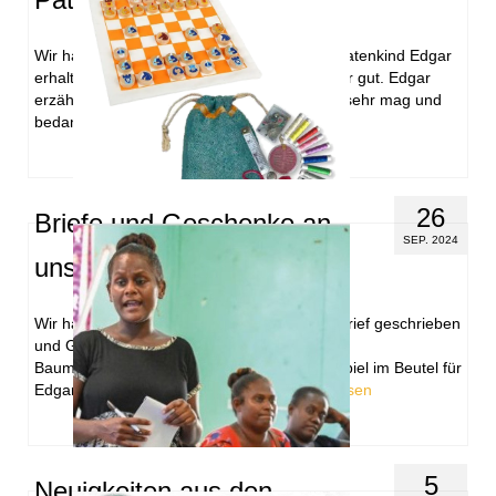
Wir haben einen neuen Brief von unserem Patenkind Edgar
erhalten. Ihm und seiner Familie geht es sehr gut. Edgar
erzählt in seinem Brief, das er Weihnachten sehr mag und
bedankt …
Weiterlesen
26
Briefe und Geschenke an
SEP. 2024
unsere Patenkinder
Wir haben Monica und Edgar jeweils einen Brief geschrieben
und Geschenke zugeschickt. Ein Näh-Set mit
Baumwollbeutel für Monica und ein Schachspiel im Beutel für
Edgar. Wir hoffen sehr, dass sich …
Weiterlesen
5
Neuigkeiten aus den