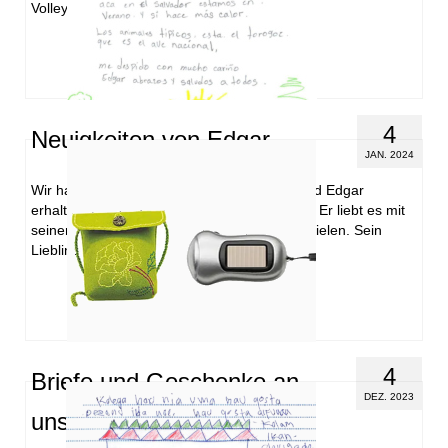
Volleyball und …
Weiterlesen
4
Neuigkeiten von Edgar
JAN. 2024
Wir haben einen Brief von unserem Patenkind Edgar
erhalten. Ihm und seiner Familie geht es gut. Er liebt es mit
seinen Freunden Fußball in der Schule zu spielen. Sein
Lieblingsfach …
Weiterlesen
4
Briefe und Geschenke an
DEZ. 2023
unsere Patenkinder