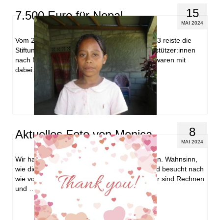
15
7.500 Euro für Nepal
MAI 2024
Vom 22. November bis zum 5. Dezember 2023 reiste die
Stiftung Hilfe mit Plan mit einer Gruppe Unterstützer:innen
nach Nepal. Auch Andera und Volker Gadeib waren mit
dabei. Es waren …
Weiterlesen
8
Aktuelles Foto von Monica
MAI 2024
Wir haben ein neues Foto von Monica erhalten. Wahnsinn,
wie die Zeit vergeht. Monica ist 9 Jahre alt und besucht nach
wie vor eine Grundschule. Ihre Lieblingsfächer sind Rechnen
und …
Weiterlesen