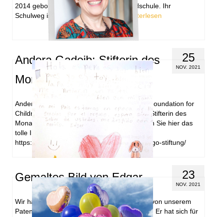
2014 geboren. Majoy besucht die Grundschule. Ihr
Schulweg ist nur 30 Minuten von …
Weiterlesen
25
Andera Gadeib: Stifterin des
NOV. 2021
Monats
Andera Gadeib, Gründerin unserer Dialego Foundation for
Children, ist von „Stiftung Hilfe mit Plan“ zur Stifterin des
Monats November auserwählt worden. Lesen Sie hier das
tolle Interview:
https://www.plan.de/stiftung/2021/11/22/dialego-stiftung/
23
Gemaltes Bild von Edgar
NOV. 2021
Wir haben einen Brief und ein gemaltes Bild von unserem
Patenkind Edgar erhalten. Edgar geht es gut. Er hat sich für