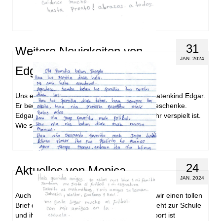
31
Weitere Neuigkeiten von
JAN. 2024
Edgar
Uns erreichte erneut ein Brief von unserem Patenkind Edgar.
Er bedankt sich sehr für die zugeschickten Geschenke.
Edgar hat einen Hund namens Rocky, der sehr verspielt ist.
Wie schön es …
Weiterlesen
24
Aktuelles von Monica
JAN. 2024
Auch von unserem Patenkind Monica haben wir einen tollen
Brief erhalten. Monica geht es sehr gut. Sie geht zur Schule
und ihr Lieblingsfach ist Kunst. Ihr Lieblingssport ist