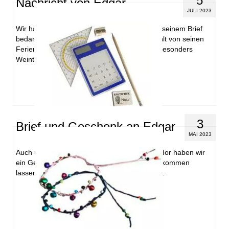
5
Nachricht von Edgar
JULI 2023
Wir haben einen Brief von Edgar erhalten. In seinem Brief
bedankt er sich für unser Schreiben. Er erzählt von seinen
Ferien und dass er sehr gerne Früchte isst, besonders
Weintrauben. …
Weiterlesen
3
Brief und Geschenk an Edgar
MAI 2023
Auch unserem Patenkind Edgar aus El Salvador haben wir
ein Geschenk (Mathe Set) und einen Brief zukommen
lassen. Wir freuen uns sehr auf seine Antwort.