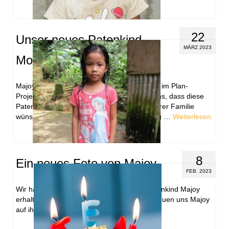
22
Unser neues Patenkind
MÄRZ 2023
Monica
Majoy und ihre Familie haben die Gemeinde im Plan-
Projektgebiet verlassen. Dies bedeutet für uns, dass diese
Patenschaft somit leider endet. Majoy und ihrer Familie
wünschen wir auf ihrem weiteren Lebensweg …
Weiterlesen
8
Ein neues Foto von Majoy
FEB. 2023
Wir haben ein neues Foto von unserem Patenkind Majoy
erhalten. Ist sie nicht groß geworden? Wir freuen uns Majoy
auf ihrem Lebensweg zu begleiten.