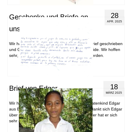
28
Geschenke und Briefe an
APR. 2025
unsere Patenkinder
Wir haben Edgar und Monica jeweils einen Brief geschrieben
und Geschenke zugeschickt. Holzstifte für beide. Wir hoffen
sehr, dass sich unsere Patenkinder freuen werden.
18
Brief von Edgar
MÄRZ 2025
Wir haben einen neuen Brief von unserem Patenkind Edgar
aus El Salvador erhalten. In seinem Brief bedankt sich Edgar
über das ihm zugeschickte Geschenk. Darüber hat er sich
sehr gefreut. …
Weiterlesen