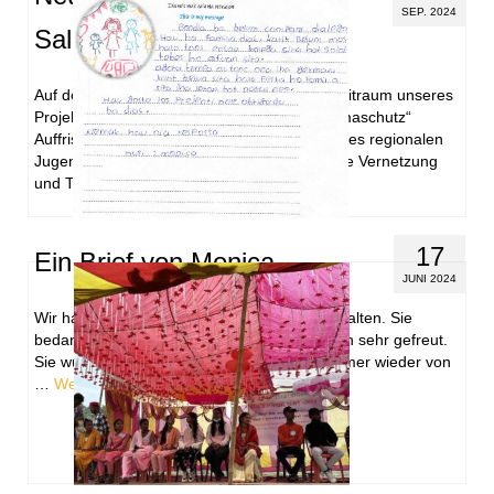
SEP. 2024
Salomonen
Auf den Salomonen konnten im 4. Berichtszeitraum unseres
Projekts „Mädchen und junge Frauen für Klimaschutz“
Auffrischungs-Workshop für 27 Mitglieder eines regionalen
Jugendkommitees angeboten werden, um die Vernetzung
und Teilnahme an …
Weiterlesen
17
Ein Brief von Monica
JUNI 2024
Wir haben erneut einen Brief von Monica erhalten. Sie
bedankt sich für unser Geschenk und hat sich sehr gefreut.
Sie wünscht uns alles Gute und freut sich immer wieder von
…
Weiterlesen