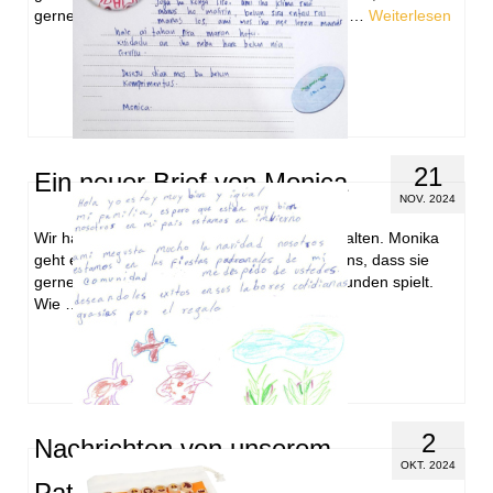
gerne Fußball spielt und großer Real Madrid …
Weiterlesen
21
Ein neuer Brief von Monica
NOV. 2024
Wir haben einen neuen Brief von Monica erhalten. Monika
geht es sehr gut. In ihrem Brief schreibt sie uns, dass sie
gerne Volleyball und Basketball mit ihren Freunden spielt.
Wie …
Weiterlesen
2
Nachrichten von unserem
OKT. 2024
Patenkind Edgar