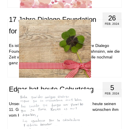
26
17 Jahre Dialego Foundation
FEB. 2024
for Children
Es ist nun schon 17 Jahre her, dass wir unsere Dialego
Foundation for Children gegründet haben. Wahnsinn, wie die
Zeit vergeht. Wir bedanken uns an dieser Stelle nochmal
ganz herzlich …
Weiterlesen
5
Edgar hat heute Geburtstag
FEB. 2024
Unser Patenkind Edgar aus El Salvador feiert heute seinen
11. Geburtstag. Herzlichen Glückwunsch. Wir wünschen ihm
vom Herzen alles Gute.