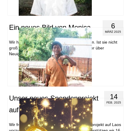
6
Ein neues Bild von Monica
MÄRZ 2025
Wir haben ein neues Bild von Monica erhalten. Ist sie nicht
groß geworden? Wir freuen uns immer wieder über
Neuigkeiten von unseren Patenkindern.
14
Unser neues Spendenprojekt
FEB. 2025
auf Laos
Wir freuen uns, Ihnen unser neues Spendenprojekt auf Laos
vorzustellen. Mit unserem neuen Projekt unterstützen wir 16