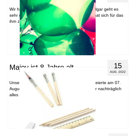
Wir haben einen Brief von Edgar erhalten. Edgar geht es
sehr gut. Er ist nun im dritten Schuljahr und hat sich für das
ihm zugeschickte Spiel bedankt.
15
Majoy ist 8 Jahre alt
AUG. 2022
Unser Patenkind Majoy aus den Philippinen feierte am 07.
August ihren 8. Geburtstag. Wir wünschen ihr nachträglich
alles alles Gute.