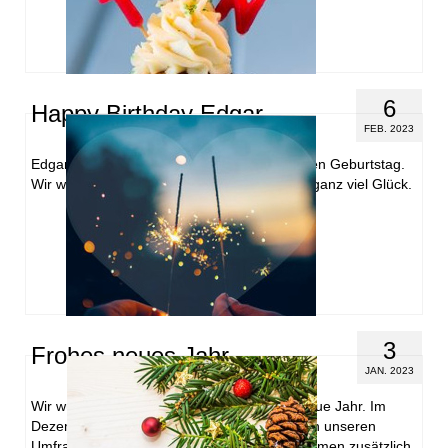
6
Happy Birthday Edgar
FEB. 2023
Edgar feierte am Wochenende seinen zehnten Geburtstag.
Wir wünschen Edgar nur das Allerbeste und ganz viel Glück.
3
Frohes neues Jahr
JAN. 2023
Wir wünschen Ihnen einen guten Start ins neue Jahr. Im
Dezember wurden gigantische 1181 Euro von unseren
Umfrageteilnehmern gespendet. 500 Euro kamen zusätzlich