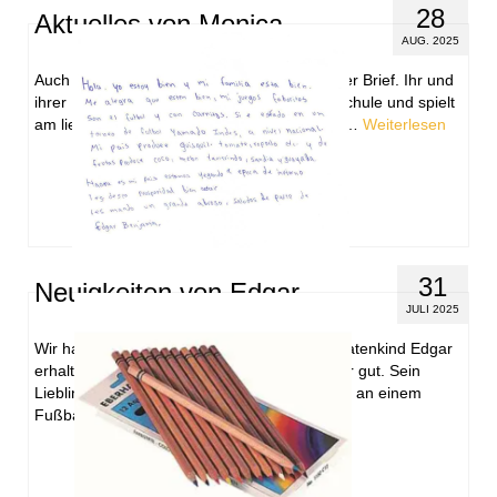
28
Aktuelles von Monica
AUG. 2025
Auch von Monica erreichte uns ein sehr netter Brief. Ihr und
ihrer Familie geht es sehr gut. Sie liebt die Schule und spielt
am liebsten mit ihrem Springseil. Tiere mag …
Weiterlesen
31
Neuigkeiten von Edgar
JULI 2025
Wir haben einen neuen Brief von unserem Patenkind Edgar
erhalten. Ihm und seiner Familie geht es sehr gut. Sein
Lieblingssport ist Fußball. Er hat sogar schon an einem
Fußballturnier auf …
Weiterlesen