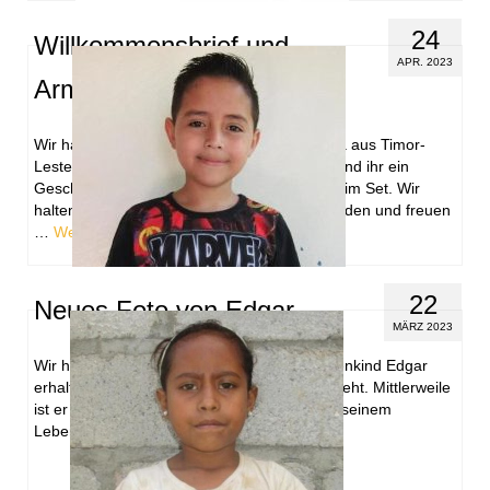
24
Willkommensbrief und
APR. 2023
Armbänder für Monica
Wir haben unserem neuen Patenkind Monica aus Timor-
Leste einen Willkommensbrief geschrieben und ihr ein
Geschenk schicken lassen. Zwei Armbänder im Set. Wir
halten Sie selbstverständlich auf dem Laufenden und freuen
…
Weiterlesen
22
Neues Foto von Edgar
MÄRZ 2023
Wir haben ein neues Foto von unserem Patenkind Edgar
erhalten. Wahnsinn, wie schnell die Zeit vergeht. Mittlerweile
ist er 10 Jahre alt. Wir freuen uns Edgar auf seinem
Lebensweg zu …
Weiterlesen