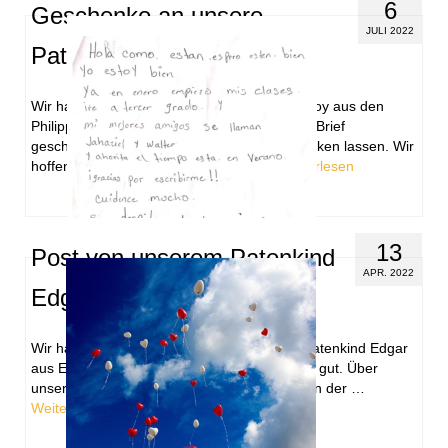
6
Geschenke an unsere
JULI 2022
Patenkinder
Wir haben unseren beiden Patenkindern Majoy aus den
Philippinen und Edgar aus El Salvador einen Brief
geschrieben und jeweils ein Bleistift-Set schicken lassen. Wir
hoffen Majoy und Edgar freuen sich …
Weiterlesen
13
Post von unserem Patenkind
APR. 2022
Edgar
Wir haben einen neuen Brief von unserem Patenkind Edgar
aus El Salvador erhalten. Edgar geht es sehr gut. Über
unseren Brief hat er sich sehr gefreut. Er ist in der …
Weiterlesen