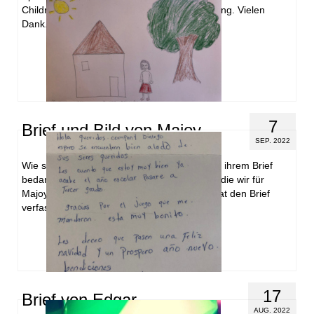
Children. Wir freuen uns auf Ihre Unterstützung. Vielen
Dank.
7
Brief und Bild von Majoy
SEP. 2022
Wie schön! Majoy malte uns ein tolles Bild. In ihrem Brief
bedankt sich die Familie für die Patenschaft, die wir für
Majoy übernommen haben. Majoys Mutter hat den Brief
verfasst, …
Weiterlesen
17
Brief von Edgar
AUG. 2022