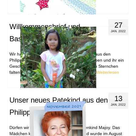
27
Willkommensbrief und
JAN. 2022
Bastelset an Majoy
Wir haben unserem neuen Patenkind Majoy aus den
Philippinen einen Willkommensbrief geschrieben und ihr ein
Geschenk schicken lassen. Ein Bastelset zum Sternchen
falten. Wir hoffen Majoy freut sich und hat …
Weiterlesen
13
Unser neues Patekind aus den
JAN. 2022
Philippinen
Dürfen wir vorstellen? Unser neues Patenkind Majoy. Das
Mädchen kommt aus den Philippinen und wurde im August