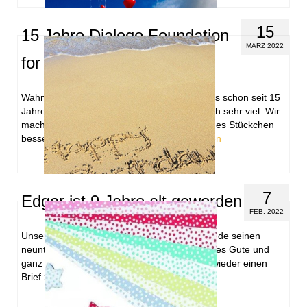
15
15 Jahre Dialego Foundation
MÄRZ 2022
for Children
Wahnsinn! Unsere Dialego Foundation gibt es schon seit 15
Jahren. Ihr Engagement bedeutet uns wirklich sehr viel. Wir
machen die Welt gemeinsam immer ein kleines Stückchen
besser. Seit Gründung unserer …
Weiterlesen
7
Edgar ist 9 Jahre alt geworden
FEB. 2022
Unser Patenkind Edgar feierte am Wochenende seinen
neunten Geburtstag. Wir wünschen Edgar alles Gute und
ganz viel Glück. Wir freuen uns, Edgar bald wieder einen
Brief zu schreiben und halten …
Weiterlesen