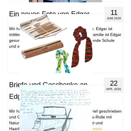
11
Ein neues Foto von Edgar
JUNI 2026
Wir haben ein neues Foto von Edgar erhalten. Edgar ist
mittlerweile 13 Jahre alt. Nach Aussage der Familie ist Edgar
gesund. Er besucht weiterhin eine weiterführende Schule
und sein Lieblingsfach …
Weiterlesen
22
Briefe und Geschenke an
APR. 2026
Edgar und Monica
Wir haben Edgar und Monica jeweils einen Brief geschrieben
und Geschenke zuschicken lassen. Eine Stifte-Rolle mit
Naturkork für Edgar, weil es so gerne zeichnet und
Haarbänder für Monica. Wir hoffen …
Weiterlesen