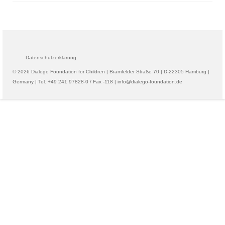
Datenschutzerklärung
© 2026 Dialego Foundation for Children | Bramfelder Straße 70 | D-22305 Hamburg |
Germany | Tel. +49 241 97828-0 / Fax -118 | info@dialego-foundation.de