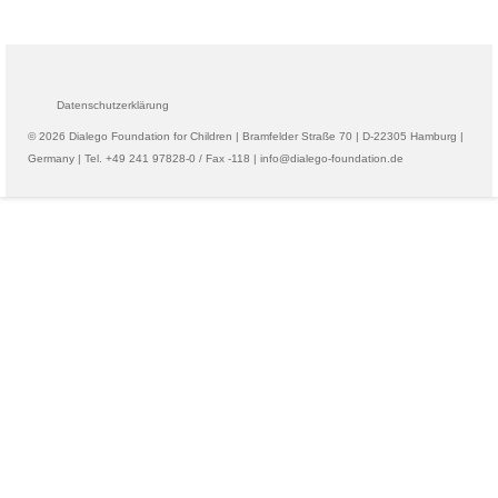
Datenschutzerklärung
© 2026 Dialego Foundation for Children | Bramfelder Straße 70 | D-22305 Hamburg |
Germany | Tel. +49 241 97828-0 / Fax -118 | info@dialego-foundation.de