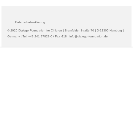
Datenschutzerklärung
© 2026 Dialego Foundation for Children | Bramfelder Straße 70 | D-22305 Hamburg |
Germany | Tel. +49 241 97828-0 / Fax -118 | info@dialego-foundation.de