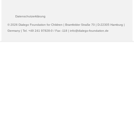
Datenschutzerklärung
© 2026 Dialego Foundation for Children | Bramfelder Straße 70 | D-22305 Hamburg |
Germany | Tel. +49 241 97828-0 / Fax -118 | info@dialego-foundation.de