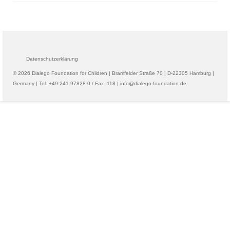
Datenschutzerklärung
© 2026 Dialego Foundation for Children | Bramfelder Straße 70 | D-22305 Hamburg |
Germany | Tel. +49 241 97828-0 / Fax -118 | info@dialego-foundation.de