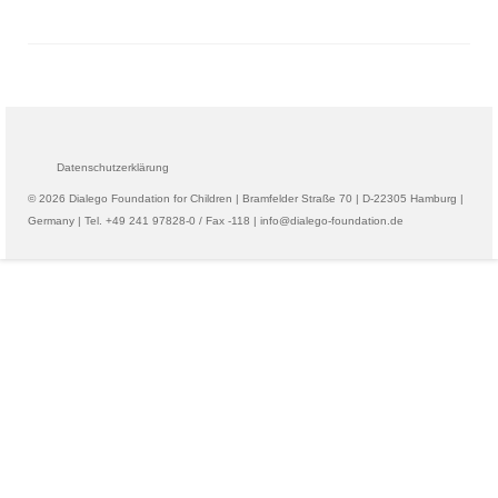
Datenschutzerklärung
© 2026 Dialego Foundation for Children | Bramfelder Straße 70 | D-22305 Hamburg |
Germany | Tel. +49 241 97828-0 / Fax -118 | info@dialego-foundation.de