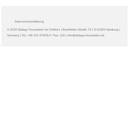
Datenschutzerklärung
© 2026 Dialego Foundation for Children | Bramfelder Straße 70 | D-22305 Hamburg |
Germany | Tel. +49 241 97828-0 / Fax -118 | info@dialego-foundation.de