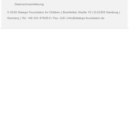
Datenschutzerklärung
© 2026 Dialego Foundation for Children | Bramfelder Straße 70 | D-22305 Hamburg |
Germany | Tel. +49 241 97828-0 / Fax -118 | info@dialego-foundation.de