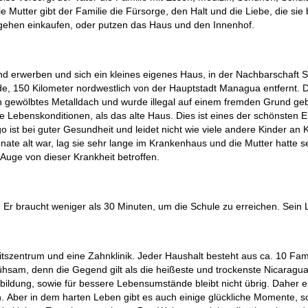
ie Mutter gibt der Familie die Fürsorge, den Halt und die Liebe, die si
e gehen einkaufen, oder putzen das Haus und den Innenhof.
and erwerben und sich ein kleines eigenes Haus, in der Nachbarschaf
inde, 150 Kilometer nordwestlich von der Hauptstadt Managua entfernt. 
 gewölbtes Metalldach und wurde illegal auf einem fremden Grund geba
e Lebenskonditionen, als das alte Haus. Dies ist eines der schönsten Er
go ist bei guter Gesundheit und leidet nicht wie viele andere Kinder an
nate alt war, lag sie sehr lange im Krankenhaus und die Mutter hatte s
Auge von dieser Krankheit betroffen.
 Er braucht weniger als 30 Minuten, um die Schule zu erreichen. Sein L
itszentrum und eine Zahnklinik. Jeder Haushalt besteht aus ca. 10 Fam
ühsam, denn die Gegend gilt als die heißeste und trockenste Nicaragu
sbildung, sowie für bessere Lebensumstände bleibt nicht übrig. Daher
Aber in dem harten Leben gibt es auch einige glückliche Momente, so 