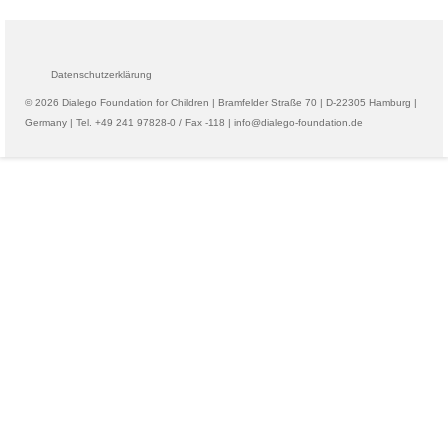
Datenschutzerklärung
© 2026 Dialego Foundation for Children | Bramfelder Straße 70 | D-22305 Hamburg |
Germany | Tel. +49 241 97828-0 / Fax -118 | info@dialego-foundation.de